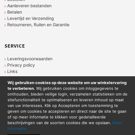
Aanleveren bestanden
Betalen
Levertijd en Verzending
Retourneren, Ruilen en Garantie
SERVICE
Leveringsvoorwaarden
Privacy policy
Links
Sitemap
Wij gebruiken cookies op deze website om uw winkelervaring
te verbeteren.
Wij gebruiken cookies om inloggegevens te
onthouden, bieden veilige login, verzamelen statistieken om de
CONTACT
sitefunctionaliteit te optimaliseren en leveren inhoud op maat
van uw interesses. Klik op Accepteren om toestemming te
geven om cookies te accepteren en direct naar de site te gaan
Sticker Atelier
of op meer informatie te klikken voor gedetailleerde
Neringstraat 7
beschrijvingen van de soorten cookies die we opslaan.
Meer
8263 BG
Kampen
informatie
Tel. 038-2020089