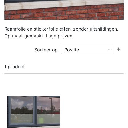
Raamfolie en stickerfolie effen, zonder uitsnijdingen.
Op maat gemaakt. Lage prijzen.
Va
Sorteer op
ho
naa
1
product
laa
sor