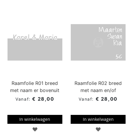
sor
Raamfolie R01 breed
Raamfolie R02 breed
met naam er bovenuit
met naam en/of
huisnummer
€ 28,00
€ 28,00
In winkelwagen
In winkelwagen
TOEVOEGEN
TOEVOEGEN