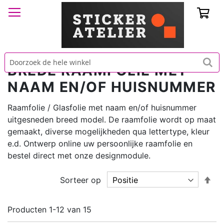
Win
BREDE RAAMFOLIE MET
NAAM EN/OF HUISNUMMER
Raamfolie / Glasfolie met naam en/of huisnummer
uitgesneden breed model. De raamfolie wordt op maat
gemaakt, diverse mogelijkheden qua lettertype, kleur
e.d. Ontwerp online uw persoonlijke raamfolie en
bestel direct met onze designmodule.
Va
Sorteer op
ho
naa
Producten
1
-
12
van
15
laa