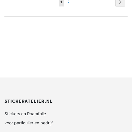
Pagina
WENSENLIJST
WENSENLIJST
Pagin
Volge
U
Pagina
1
2
lees
momenteel
pagina
STICKERATELIER.NL
Stickers en Raamfolie
voor particulier en bedrijf