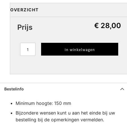
Oranje
Rood
Donkerrood
Pink
Licht pink
OVERZICHT
Lila
Paars
Donkerblauw
Blauw
Licht blauw
€ 28,00
Prijs
Licht
Turkoois
Petrol
Donkergroen
turkoois
Groen
Lime
Koffiecream
Bruin
Donkerbruin
In winkelwagen
PLAATS PATROONRAND
Bestelinfo
Minimum hoogte: 150 mm
Bijzondere wensen kunt u aan het einde bij uw
bestelling bij de opmerkingen vermelden.