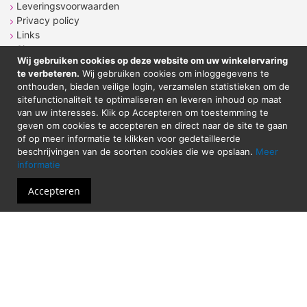
Leveringsvoorwaarden
Privacy policy
Links
Sitemap
Wij gebruiken cookies op deze website om uw winkelervaring
te verbeteren.
Wij gebruiken cookies om inloggegevens te
onthouden, bieden veilige login, verzamelen statistieken om de
CONTACT
sitefunctionaliteit te optimaliseren en leveren inhoud op maat
van uw interesses. Klik op Accepteren om toestemming te
geven om cookies te accepteren en direct naar de site te gaan
Sticker Atelier
of op meer informatie te klikken voor gedetailleerde
Neringstraat 7
beschrijvingen van de soorten cookies die we opslaan.
Meer
8263 BG
Kampen
informatie
Tel. 038-2020089
Email: shop@stickeratelier.nl
Accepteren
Alle prijzen zijn inclusief BTW. © 2023 - Sticker
Atelier - Alle rechten voorbehouden
Website door
Hexagon IT Services