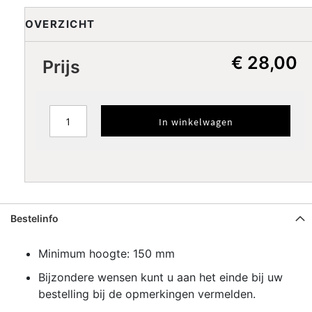
Oranje
Rood
Donkerrood
Pink
Licht pink
OVERZICHT
Lila
Paars
Donkerblauw
Blauw
Licht blauw
€ 28,00
Prijs
Licht
Turkoois
Petrol
Donkergroen
turkoois
Groen
Lime
Koffiecream
Bruin
Donkerbruin
In winkelwagen
PLAATS PATROONRAND
Bestelinfo
Minimum hoogte: 150 mm
Bijzondere wensen kunt u aan het einde bij uw
bestelling bij de opmerkingen vermelden.