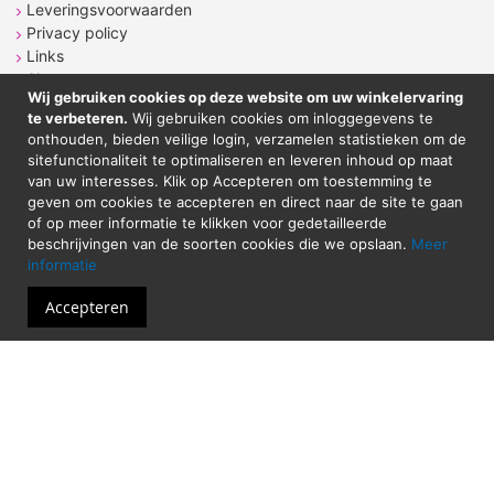
Leveringsvoorwaarden
Privacy policy
Links
Sitemap
Wij gebruiken cookies op deze website om uw winkelervaring
te verbeteren.
Wij gebruiken cookies om inloggegevens te
onthouden, bieden veilige login, verzamelen statistieken om de
CONTACT
sitefunctionaliteit te optimaliseren en leveren inhoud op maat
van uw interesses. Klik op Accepteren om toestemming te
geven om cookies te accepteren en direct naar de site te gaan
Sticker Atelier
of op meer informatie te klikken voor gedetailleerde
Neringstraat 7
beschrijvingen van de soorten cookies die we opslaan.
Meer
8263 BG
Kampen
informatie
Tel. 038-2020089
Email: shop@stickeratelier.nl
Accepteren
Alle prijzen zijn inclusief BTW. © 2023 - Sticker
Atelier - Alle rechten voorbehouden
Website door
Hexagon IT Services