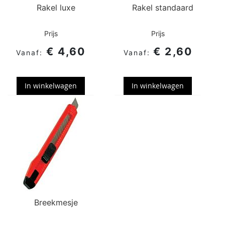
turkoois
Rakel luxe
Rakel standaard
Groen
Lime
Koffiecream
Bruin
Donkerbruin
Prijs
Prijs
Zilver
Goud
Koper
€ 4,60
€ 2,60
metallic
metallic
metallic
Verfsjabloon
Verfsjabloon
standaard
omtrek
In winkelwagen
In winkelwagen
SPIEGELEN
Breekmesje