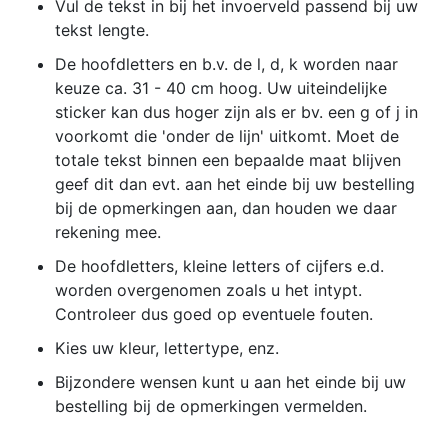
Vul de tekst in bij het invoerveld passend bij uw
tekst lengte.
21: Angelina
22: French
23: Rolina
24:
Script
Amazone
De hoofdletters en b.v. de l, d, k worden naar
keuze ca. 31 - 40 cm hoog. Uw uiteindelijke
25:
26:
27:
sticker kan dus hoger zijn als er bv. een g of j in
Copperplate
Rockwell
Bookman
voorkomt die 'onder de lijn' uitkomt. Moet de
Bold
Extra Bold
Old Style
totale tekst binnen een bepaalde maat blijven
28:
29:
30: Caviar
geef dit dan evt. aan het einde bij uw bestelling
Penshurst
Monotype
Dreams
bij de opmerkingen aan, dan houden we daar
Bold
Corsiva
rekening mee.
31:
32: Bella
33:
De hoofdletters, kleine letters of cijfers e.d.
American
Donna
Gabrielle
worden overgenomen zoals u het intypt.
Captain
Controleer dus goed op eventuele fouten.
34: Niagara
35:
36: Kirvy
37:
Kies uw kleur, lettertype, enz.
Solid
Brittanic
Gismonda
Bold
FG
Bijzondere wensen kunt u aan het einde bij uw
bestelling bij de opmerkingen vermelden.
38: Harlow
39: Gill
40: Poor
Solid Italic
Sans Ultra
Richard