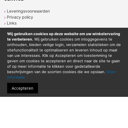
Leveringsvoorwaarden
Privacy policy
Links
Sitemap
Wij gebruiken cookies op deze website om uw winkelervaring
te verbeteren.
Wij gebruiken cookies om inloggegevens te
onthouden, bieden veilige login, verzamelen statistieken om de
CONTACT
sitefunctionaliteit te optimaliseren en leveren inhoud op maat
van uw interesses. Klik op Accepteren om toestemming te
geven om cookies te accepteren en direct naar de site te gaan
Sticker Atelier
of op meer informatie te klikken voor gedetailleerde
Neringstraat 7
beschrijvingen van de soorten cookies die we opslaan.
Meer
8263 BG
Kampen
informatie
Tel. 038-2020089
Email: shop@stickeratelier.nl
Accepteren
Alle prijzen zijn inclusief BTW. © 2023 - Sticker
Atelier - Alle rechten voorbehouden