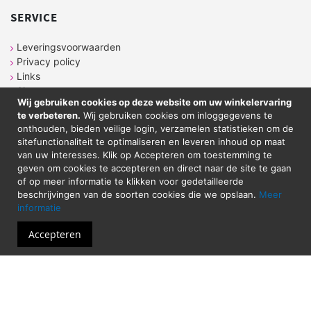
SERVICE
Leveringsvoorwaarden
Privacy policy
Links
Sitemap
Wij gebruiken cookies op deze website om uw winkelervaring
te verbeteren.
Wij gebruiken cookies om inloggegevens te
onthouden, bieden veilige login, verzamelen statistieken om de
CONTACT
sitefunctionaliteit te optimaliseren en leveren inhoud op maat
van uw interesses. Klik op Accepteren om toestemming te
geven om cookies te accepteren en direct naar de site te gaan
Sticker Atelier
of op meer informatie te klikken voor gedetailleerde
Neringstraat 7
beschrijvingen van de soorten cookies die we opslaan.
Meer
8263 BG
Kampen
informatie
Tel. 038-2020089
Email: shop@stickeratelier.nl
Accepteren
Alle prijzen zijn inclusief BTW. © 2023 - Sticker
Atelier - Alle rechten voorbehouden