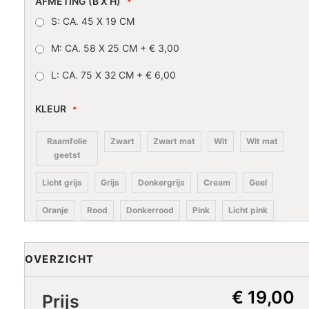
AFMETING (B X H)
S: CA. 45 X 19 CM
M: CA. 58 X 25 CM
+
€ 3,00
L: CA. 75 X 32 CM
+
€ 6,00
KLEUR
Raamfolie
Zwart
Zwart mat
Wit
Wit mat
geetst
Licht grijs
Grijs
Donkergrijs
Cream
Geel
Oranje
Rood
Donkerrood
Pink
Licht pink
Lila
Paars
Donkerblauw
Blauw
Licht blauw
OVERZICHT
Licht
Turkoois
Petrol
Donkergroen
turkoois
€ 19,00
Prijs
Groen
Lime
Koffiecream
Bruin
Donkerbruin