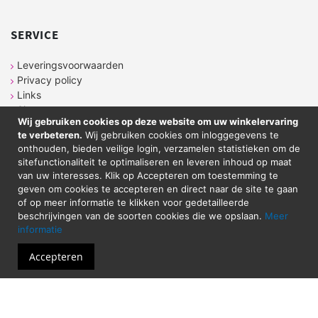
SERVICE
Leveringsvoorwaarden
Privacy policy
Links
Sitemap
Wij gebruiken cookies op deze website om uw winkelervaring
te verbeteren.
Wij gebruiken cookies om inloggegevens te
onthouden, bieden veilige login, verzamelen statistieken om de
CONTACT
sitefunctionaliteit te optimaliseren en leveren inhoud op maat
van uw interesses. Klik op Accepteren om toestemming te
geven om cookies te accepteren en direct naar de site te gaan
Sticker Atelier
of op meer informatie te klikken voor gedetailleerde
Neringstraat 7
beschrijvingen van de soorten cookies die we opslaan.
Meer
8263 BG
Kampen
informatie
Tel. 038-2020089
Email: shop@stickeratelier.nl
Accepteren
Alle prijzen zijn inclusief BTW. © 2023 - Sticker