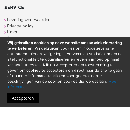
SERVICE
Leveringsvoorwaarden
Privacy policy
Links
Sitemap
Wij gebruiken cookies op deze website om uw winkelervaring
te verbeteren.
Wij gebruiken cookies om inloggegevens te
onthouden, bieden veilige login, verzamelen statistieken om de
CONTACT
sitefunctionaliteit te optimaliseren en leveren inhoud op maat
van uw interesses. Klik op Accepteren om toestemming te
geven om cookies te accepteren en direct naar de site te gaan
Sticker Atelier
of op meer informatie te klikken voor gedetailleerde
Neringstraat 7
beschrijvingen van de soorten cookies die we opslaan.
Meer
8263 BG
Kampen
informatie
Tel. 038-2020089
Email: shop@stickeratelier.nl
Accepteren
Alle prijzen zijn inclusief BTW. © 2023 - Sticker
Atelier - Alle rechten voorbehouden