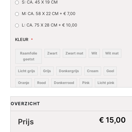
S: CA. 45 X 19 CM
M: CA. 58 X 22 CM
+
€ 7,00
L: CA. 75 X 28 CM
+
€ 10,00
KLEUR
Raamfolie
Zwart
Zwart mat
Wit
Wit mat
geetst
Licht grijs
Grijs
Donkergrijs
Cream
Geel
Oranje
Rood
Donkerrood
Pink
Licht pink
Lila
Paars
Donkerblauw
Blauw
Licht blauw
OVERZICHT
Licht
Turkoois
Petrol
Donkergroen
turkoois
€ 15,00
Prijs
Groen
Lime
Koffiecream
Bruin
Donkerbruin