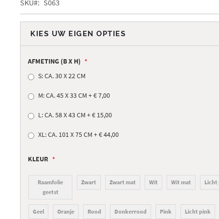
SKU
S063
e
fbeeldingen-
llerij
KIES UW EIGEN OPTIES
AFMETING (B X H)
S: CA. 30 X 22 CM
M: CA. 45 X 33 CM
+
€ 7,00
L: CA. 58 X 43 CM
+
€ 15,00
XL: CA. 101 X 75 CM
+
€ 44,00
KLEUR
Raamfolie
Zwart
Zwart mat
Wit
Wit mat
Licht 
geetst
Geel
Oranje
Rood
Donkerrood
Pink
Licht pink