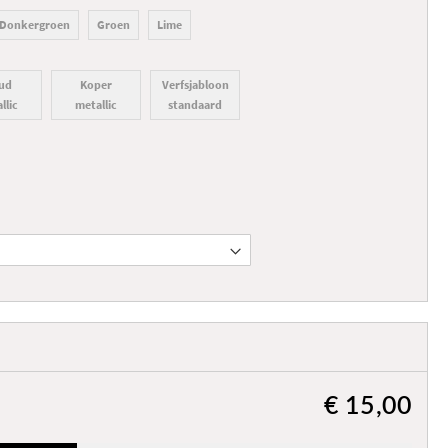
Donkergroen
Groen
Lime
ud
Koper
Verfsjabloon
llic
metallic
standaard
€ 15,00