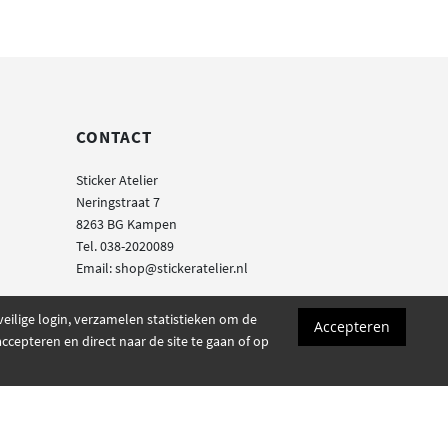
CONTACT
Sticker Atelier
Neringstraat 7
8263 BG
Kampen
Tel. 038-2020089
Email: shop@stickeratelier.nl
ilige login, verzamelen statistieken om de
Accepteren
cepteren en direct naar de site te gaan of op
Website door
Hexagon IT Services