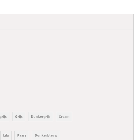
grijs
Grijs
Donkergrijs
Cream
Lila
Paars
Donkerblauw