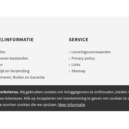
ELINFORMATIE
SERVICE
llen
Leveringsvoorwaarden
veren bestanden
Privacy policy
en
Links
ijd en Verzending
Sitemap
rneren, Ruilen en Garantie
verbeteren.
Wij gebruiken cookies om inloggegevens te onthouden, bieden ve
 uw interesses. Klik op Accepteren om toestemming te geven om cookies te ac
de soorten cookies die we opslaan.
Meer informatie
Atelier - Alle rechten