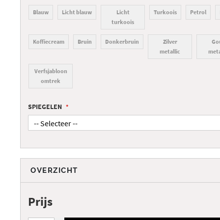
Blauw
Licht blauw
Licht
Turkoois
Petrol
turkoois
Koffiecream
Bruin
Donkerbruin
Zilver
Go
metallic
meta
Verfsjabloon
omtrek
SPIEGELEN
OVERZICHT
Prijs