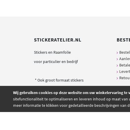
STICKERATELIER.NL
BEST
Stickers en Raamfolie
Beste
Aanle
voor particulier en bedrijf
Betal
Levert
Retou
* Ook groot formaat stickers
Wij gebruiken cookies op deze website om uw winkelervaring te 
sitefunctionaliteit te optimaliseren en leveren inhoud op maat van
meer informatie te klikken voor gedetailleerde beschrijvingen van 
Alle prijzen zijn inclusief BTW. © 2023 - Sticker 