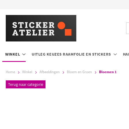
Ga
naar
de
inhoud
Z
WINKEL
UITLEG KEUZES RAAMFOLIE EN STICKERS
HA
Home
Winkel
Afbeeldingen
Bloem en Groen
Bloemen 1
Terug naar categorie
Ga
G
naar
n
het
h
einde
b
van
v