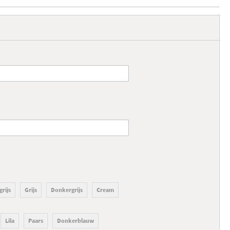
grijs
Grijs
Donkergrijs
Cream
Lila
Paars
Donkerblauw