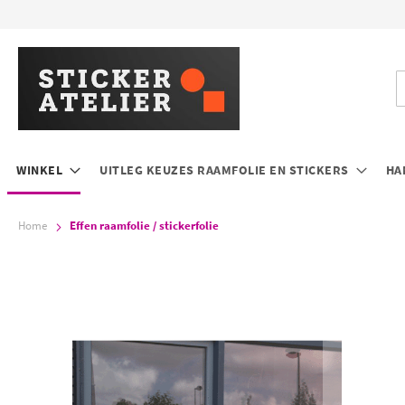
Ga
naar
de
inhoud
Z
WINKEL
UITLEG KEUZES RAAMFOLIE EN STICKERS
HA
Home
Effen raamfolie / stickerfolie
Ga
G
naar
n
het
h
einde
b
van
v
de
d
afbeeldingen-
a