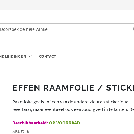
oek
NDLEIDINGEN
CONTACT
EFFEN RAAMFOLIE / STICK
a
aar
et
Raamfolie geetst of een van de andere kleuren stickerfolie. 
egin
leverbaar, maar eventueel ook eenvoudig zelf in te korten. De
an
OP VOORRAAD
e
SKU
RE
fbeeldingen-