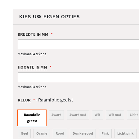
llerij
KIES UW EIGEN OPTIES
BREEDTE IN MM
Maximaal 4 tekens
HOOGTE IN MM
Maximaal 4 tekens
- Raamfolie geetst
KLEUR
Raamfolie
Zwart
Zwart mat
Wit
Wit mat
Licht 
geetst
Geel
Oranje
Rood
Donkerrood
Pink
Licht pink