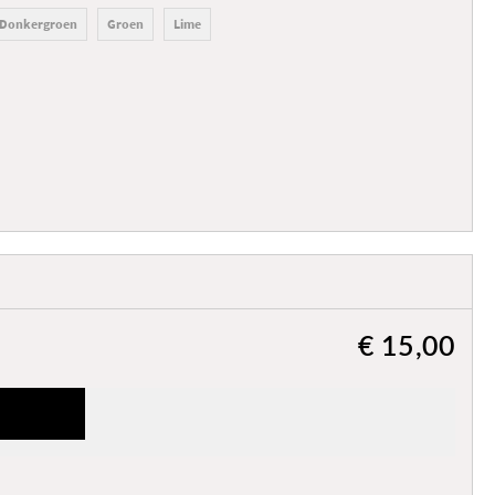
Donkergroen
Groen
Lime
€ 15,00