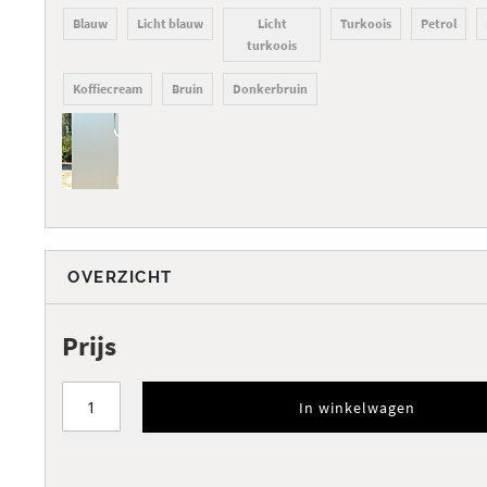
Blauw
Licht blauw
Licht
Turkoois
Petrol
turkoois
Koffiecream
Bruin
Donkerbruin
OVERZICHT
Prijs
In winkelwagen