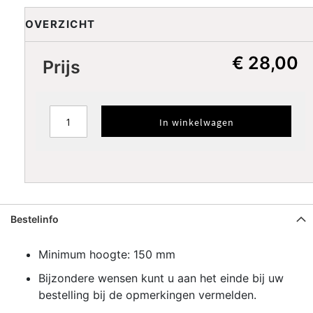
Oranje
Rood
Donkerrood
Pink
Licht pink
OVERZICHT
Lila
Paars
Donkerblauw
Blauw
Licht blauw
€ 28,00
Prijs
Licht
Turkoois
Petrol
Donkergroen
turkoois
Groen
Lime
Koffiecream
Bruin
Donkerbruin
In winkelwagen
PLAATS PATROONRAND
Bestelinfo
Minimum hoogte: 150 mm
Bijzondere wensen kunt u aan het einde bij uw
bestelling bij de opmerkingen vermelden.