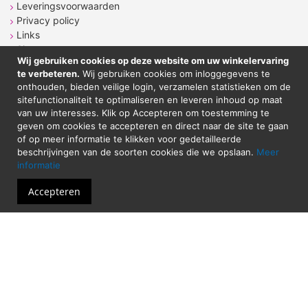
Leveringsvoorwaarden
Privacy policy
Links
Sitemap
Wij gebruiken cookies op deze website om uw winkelervaring
te verbeteren.
Wij gebruiken cookies om inloggegevens te
onthouden, bieden veilige login, verzamelen statistieken om de
CONTACT
sitefunctionaliteit te optimaliseren en leveren inhoud op maat
van uw interesses. Klik op Accepteren om toestemming te
geven om cookies te accepteren en direct naar de site te gaan
Sticker Atelier
of op meer informatie te klikken voor gedetailleerde
Neringstraat 7
beschrijvingen van de soorten cookies die we opslaan.
Meer
8263 BG
Kampen
informatie
Tel. 038-2020089
Email: shop@stickeratelier.nl
Accepteren
Alle prijzen zijn inclusief BTW. © 2023 - Sticker
Atelier - Alle rechten voorbehouden
Website door
Hexagon IT Services