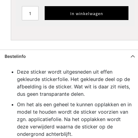
Groen
Lime
Koffiecream
Bruin
Donkerbruin
In winkelwagen
Zilver
Goud
Koper
metallic
metallic
metallic
Verfsjabloon
Verfsjabloon
standaard
omtrek
Bestelinfo
SPIEGELEN
Deze sticker wordt uitgesneden uit effen
gekleurde stickerfolie. Het gekleurde deel op de
afbeelding is de sticker. Wat wit is daar zit niets,
dus geen transparante delen.
Om het als een geheel te kunnen opplakken en in
model te houden wordt de sticker voorzien van
zgn. applicatiefolie. Na het opplakken wordt
deze verwijderd waarna de sticker op de
ondergrond achterblijft.