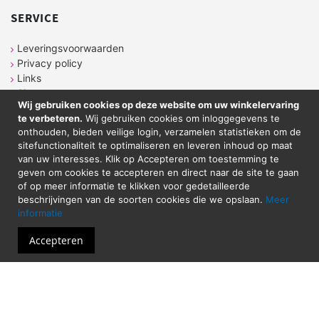
SERVICE
Leveringsvoorwaarden
Privacy policy
Links
Sitemap
Wij gebruiken cookies op deze website om uw winkelervaring
te verbeteren.
Wij gebruiken cookies om inloggegevens te
onthouden, bieden veilige login, verzamelen statistieken om de
CONTACT
sitefunctionaliteit te optimaliseren en leveren inhoud op maat
van uw interesses. Klik op Accepteren om toestemming te
geven om cookies te accepteren en direct naar de site te gaan
Sticker Atelier
of op meer informatie te klikken voor gedetailleerde
Neringstraat 7
beschrijvingen van de soorten cookies die we opslaan.
Meer
8263 BG
Kampen
informatie
Tel. 038-2020089
Email: shop@stickeratelier.nl
Accepteren
Alle prijzen zijn inclusief BTW. © 2023 - Sticker
Atelier - Alle rechten voorbehouden