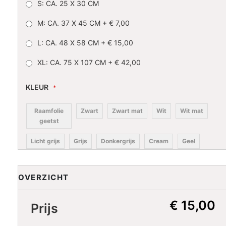
S: CA. 25 X 30 CM
M: CA. 37 X 45 CM
+
€ 7,00
L: CA. 48 X 58 CM
+
€ 15,00
XL: CA. 75 X 107 CM
+
€ 42,00
KLEUR
Raamfolie
Zwart
Zwart mat
Wit
Wit mat
geetst
Licht grijs
Grijs
Donkergrijs
Cream
Geel
Oranje
Rood
Donkerrood
Pink
Licht pink
OVERZICHT
Lila
Paars
Donkerblauw
Blauw
Licht blauw
Licht
Turkoois
Petrol
€ 15,00
Donkergroen
Prijs
turkoois