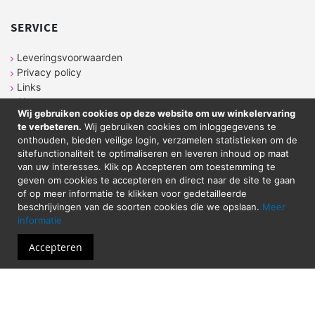
SERVICE
Leveringsvoorwaarden
Privacy policy
Links
Sitemap
Wij gebruiken cookies op deze website om uw winkelervaring
te verbeteren.
Wij gebruiken cookies om inloggegevens te
onthouden, bieden veilige login, verzamelen statistieken om de
CONTACT
sitefunctionaliteit te optimaliseren en leveren inhoud op maat
van uw interesses. Klik op Accepteren om toestemming te
geven om cookies te accepteren en direct naar de site te gaan
Sticker Atelier
of op meer informatie te klikken voor gedetailleerde
Neringstraat 7
beschrijvingen van de soorten cookies die we opslaan.
Meer
8263 BG
Kampen
informatie
Tel. 038-2020089
Email: shop@stickeratelier.nl
Accepteren
Alle prijzen zijn inclusief BTW. © 2023 - Sticker