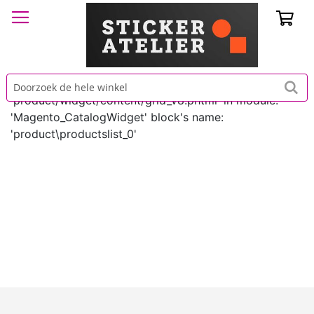
Win
Fout filteren sjabloon: Invalid template file:
'product/widget/content/grid_v8.phtml' in module:
'Magento_CatalogWidget' block's name:
'product\productslist_0'